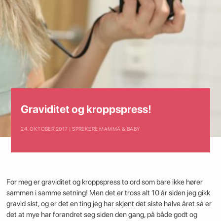
Graviditet og kroppspress!
24. OKTOBER 2017 | SPREKERE MAMMA & BABY
For meg er graviditet og kroppspress to ord som bare ikke hører
sammen i samme setning! Men det er tross alt 10 år siden jeg gikk
gravid sist, og er det en ting jeg har skjønt det siste halve året så er
det at mye har forandret seg siden den gang, på både godt og