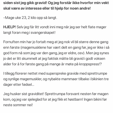
siden sist jeg gikk gravid! Og jeg forstår ikke hvorfor min vekt
skal være av interesse eller til hjelp for noen andre!
-Mage uke 23, 2 kilo opp så langt.
HJELP!
Selv jeg får litt vondt inni meg når jeg ser helt flate mager
langt foran meg i svangerskapet!
Fornuften min har jo fortalt meg at jeg nok vil bli større denne gang
enn første (magemusklene har vært delt en gang før, jeg er ikke i så
god form nå som jeg var den gang, jeg er eldre, osv). Men jeg synes
jo det er litt skummelt at jeg faktisk måtte bli gravid i godt voksen
alder for å for første gang på mange år møte på kroppspress!?
I tillegg florerer nettet med superspreke gravide med sprettrumpe
og synlige magemuskler, og nybakte mammaer tilbake i bikinien tre
dager etter fødsel…
Jeg husker sist graviditet! Sprettrumpa forsvant nesten før magen
kom, og jeg var sjeleglad for at jeg fikk et høstbarn! Ingen bikini før
neste sommer nei!