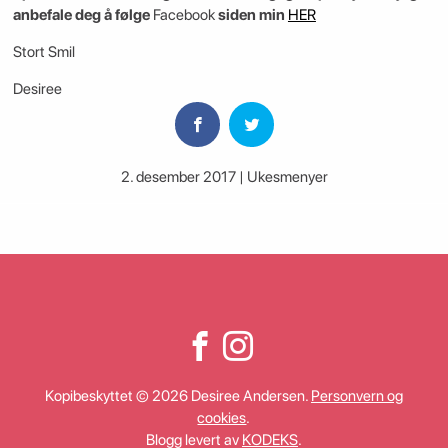
anbefale deg å følge
Facebook
siden min
HER
Stort Smil
Desiree
2. desember 2017 | Ukesmenyer
Kopibeskyttet © 2026 Desiree Andersen.
Personvern og
cookies
.
Blogg levert av
KODEKS
.