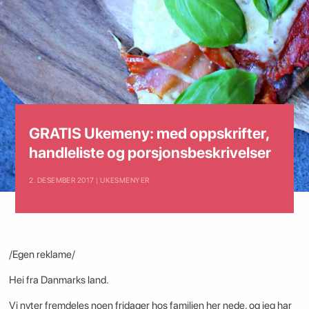
GRATIS Ukemeny: med oppskrifter,
handleliste og porsjonsbeskrivelser
2. DESEMBER 2017 | UKESMENYER
/Egen reklame/
Hei fra Danmarks land.
Vi nyter fremdeles noen fridager hos familien her nede, og jeg har