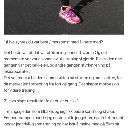
1)Hva syntes du var best / morsomst med å være med?
Det beste var at det var utetrening, uansett vær:-) Og det
morsomste var variasjonen av ulik trening vi gjorde. F.eks. den ene
gangen var det bakkeløp, og andre gangen styrketrening på
lekeapparater.
Det var moro å ha den samme økten på starten og mot slutten, for
da merket jeg forbedring fra forrige gang. Det skapte motivasjon
for videre trening.
2) Hva slags resultater føler du at du fikk?
Treningsgleden kom tilbake, og jeg fikk bedre kondis og styrke.
Før bootcampen hadde jeg nesten aldri jogget før, og nå i etterkant
jogger jeg frivillig som trening og har lyst å melde meg på 5km på