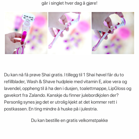
går i singlet hver dag å gjøre!
Du kan nå få prøve Shai gratis. I tillegg til 1 Shai høvel får du to
refillblader, Wash & Shave hudpleie med vitamin E, aloe vera og
lavendel, oppheng til å ha den i dusjen, toalettmappe, LipGloss og
gavekort fra Zalando. Kanskje du finner julebordkjolen der?
Personlig synes jeg det er utrolig kjekt at det kommer rett i
postkassen. En ting mindre å huske på i julestria.
Du kan bestille en gratis velkomstpakke