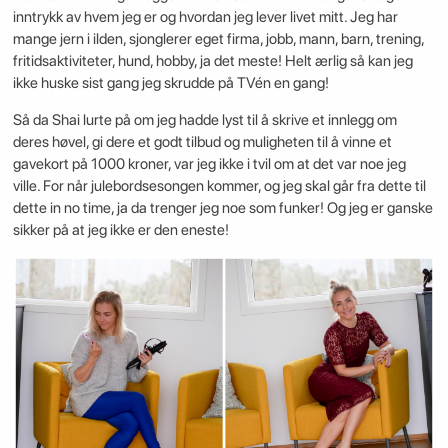
inntrykk av hvem jeg er og hvordan jeg lever livet mitt. Jeg har
mange jern i ilden, sjonglerer eget firma, jobb, mann, barn, trening,
fritidsaktiviteter, hund, hobby, ja det meste! Helt ærlig så kan jeg
ikke huske sist gang jeg skrudde på TVén en gang!
Så da Shai lurte på om jeg hadde lyst til å skrive et innlegg om
deres høvel, gi dere et godt tilbud og muligheten til å vinne et
gavekort på 1000 kroner, var jeg ikke i tvil om at det var noe jeg
ville. For når julebordsesongen kommer, og jeg skal går fra dette til
dette in no time, ja da trenger jeg noe som funker! Og jeg er ganske
sikker på at jeg ikke er den eneste!