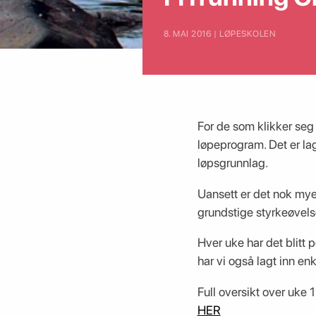
8. MAI 2016 | LØPESKOLEN
For de som klikker seg 
løpeprogram. Det er lag
løpsgrunnlag.
Uansett er det nok mye i
grundstige styrkeøvels
Hver uke har det blitt 
har vi også lagt inn en
Full oversikt over uke 1 
HER