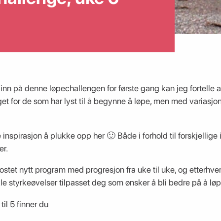
inn på denne løpechallengen for første gang kan jeg fortelle at
et for de som har lyst til å begynne å løpe, men med variasjon 
nspirasjon å plukke opp her 🙂 Både i forhold til forskjellige 
er.
postet nytt program med progresjon fra uke til uke, og etterhve
kle styrkeøvelser tilpasset deg som ønsker å bli bedre på å løp
til 5 finner du