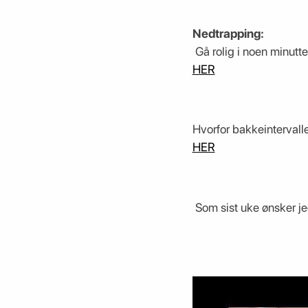
Nedtrapping:
Gå rolig i noen minutte
HER
Hvorfor bakkeintervaller
HER
Som sist uke ønsker je