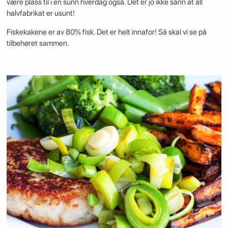
være plass til i en sunn hverdag også. Det er jo ikke sånn at all
halvfabrikat er usunt!
Fiskekakene er av 80% fisk. Det er helt innafor! Så skal vi se på
tilbehøret sammen.