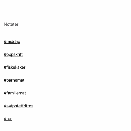
Notater:
#middag
#oppskrift
#fiskekaker
#barnemat
#familiemat
#søtpotetfrittes
#tur