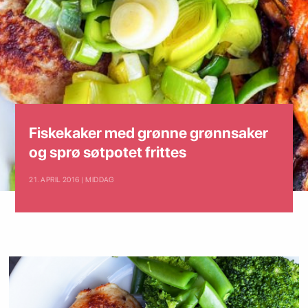
Fiskekaker med grønne grønnsaker
og sprø søtpotet frittes
21. APRIL 2016 | MIDDAG