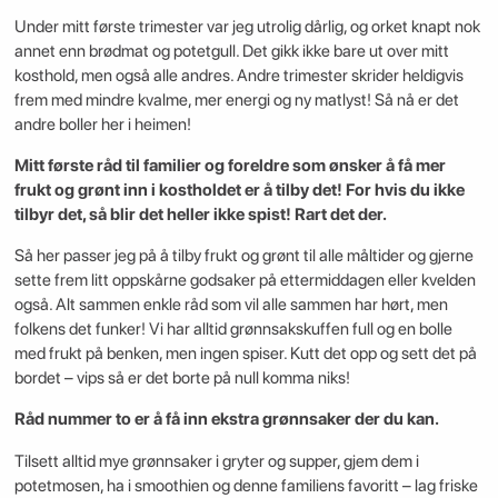
Under mitt første trimester var jeg utrolig dårlig, og orket knapt nok
annet enn brødmat og potetgull. Det gikk ikke bare ut over mitt
kosthold, men også alle andres. Andre trimester skrider heldigvis
frem med mindre kvalme, mer energi og ny matlyst! Så nå er det
andre boller her i heimen!
Mitt første råd til familier og foreldre som ønsker å få mer
frukt og grønt inn i kostholdet er å tilby det! For hvis du ikke
tilbyr det, så blir det heller ikke spist! Rart det der.
Så her passer jeg på å tilby frukt og grønt til alle måltider og gjerne
sette frem litt oppskårne godsaker på ettermiddagen eller kvelden
også. Alt sammen enkle råd som vil alle sammen har hørt, men
folkens det funker! Vi har alltid grønnsakskuffen full og en bolle
med frukt på benken, men ingen spiser. Kutt det opp og sett det på
bordet – vips så er det borte på null komma niks!
Råd nummer to er å få inn ekstra grønnsaker der du kan.
Tilsett alltid mye grønnsaker i gryter og supper, gjem dem i
potetmosen, ha i smoothien og denne familiens favoritt – lag friske