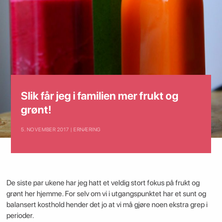
Slik får jeg i familien mer frukt og
grønt!
5. NOVEMBER 2017 | ERNÆRING
De siste par ukene har jeg hatt et veldig stort fokus på frukt og
grønt her hjemme. For selv om vi i utgangspunktet har et sunt og
balansert kosthold hender det jo at vi må gjøre noen ekstra grep i
perioder.