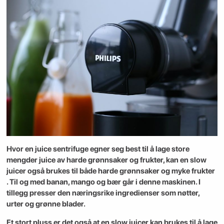
Hvor en juice sentrifuge egner seg best til å lage store
mengder juice av harde grønnsaker og frukter, kan en slow
juicer også brukes til både harde grønnsaker og myke frukter
. Til og med banan, mango og bær går i denne maskinen.
I
tillegg presser den næringsrike ingredienser som nøtter,
urter og grønne blader.
Et stort pluss er det også at en slow juicer kan brukes til å lage