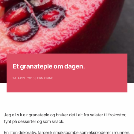
Et granateple om dagen.
14. APRIL 2015 | ERNÆRING
Jeg e l s k e r granateple og bruker det i alt fra salater til frokoster,
fynt på desserter og som snack.
En liten dekorativ, fargerik smaksbombe som eksploderer i munnen.