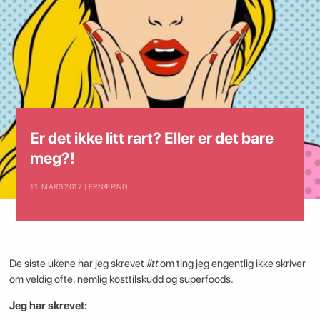
Er det ikke litt rart? Eller er det bare
meg?!
11. MARS 2017 | ERNÆRING
De siste ukene har jeg skrevet
litt
om ting jeg engentlig ikke skriver
om veldig ofte, nemlig kosttilskudd og superfoods.
Jeg har skrevet: