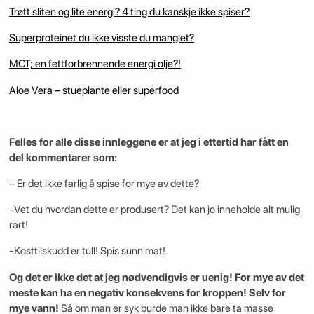
Trøtt sliten og lite energi? 4 ting du kanskje ikke spiser?
Superproteinet du ikke visste du manglet?
MCT; en fettforbrennende energi olje?!
Aloe Vera – stueplante eller superfood
Felles for alle disse innleggene er at jeg i ettertid har fått en
del kommentarer som:
– Er det ikke farlig å spise for mye av dette?
-Vet du hvordan dette er produsert? Det kan jo inneholde alt mulig
rart!
-Kosttilskudd er tull! Spis sunn mat!
Og det er ikke det at jeg nødvendigvis er uenig! For mye av det
meste kan ha en negativ konsekvens for kroppen! Selv for
mye vann!
Så om man er syk burde man ikke bare ta masse