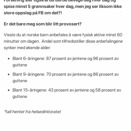
Forskning sier også at du burde bevege deg hver dag og
spise minst 5 grønnsaker hver dag, men jeg ser liksom ikke
store oppslag på FB om det?!
Er det bare meg som blir litt provosert?
Visste du at norske barn anbefales å være fysisk aktive minst 60
minutter om dagen. Andel som tilfredsstiller disse anbefalingene
synker med økende alder:
Blant 6-åringene: 87 prosent av jentene og 96 prosent av
guttene
Blant 9-åringene: 70 prosent av jentene og 86 prosent av
guttene
Blant 15-åringene: 43 prosent av jentene og 58 prosent av
guttene
*tall hentet fra helsedirktoratet