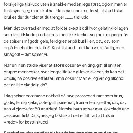
forskjellige tilskudd uten å snakke med en lege først, og om man er
frisk synes jeg man skal ha fokus på sunn mat først, tilskudd skal
brukes der du føler at du trenger …….. tilskudd!
Men
det overrasker med at folk er skeptisk til hvor gelatin/kollagen
som kosttilskudd produseres, men ikke tenker seg om to ganger før
de spiser smågodt, gele, ferdigretter på butikken, osv, osv som
også inneholder gelatin?! Kosttilskudd – det kan være farlig, men
smågodt – det spiser vi.
Når en liten studie viser at
store
doser av en ting, gitt til en liten
gruppe mennesker, over lengre tid kan gi lever skader, da kan det
umulig ha positive effekter i små doser? Men øl, og vin og alkohol
det er ikke skadelig da?
I dag spiser nordmenn dobbelt så mye prossesert mat som brus,
godis, ferdig kjeks, potetgull, posemat, frosne ferdigretter, osv, osv
enn vi gjorde for 50 år siden! Norske barn spiser mer sjokolade enn
de spiser fisk! Da synes jeg faktisk at det er litt rart at folk er
«redd» for kosttilskudd!