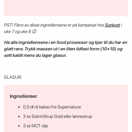
PST! Flere av disse ingrediensene er på kampanje hos
Sunkost
i
uke 7 og uke 8 😉
Ha alle ingrediensene i en food prosessor og kjør til du har en
glatt røre. Trykk massen ut i en liten ildfast form (10×15) og
sett kaldt mens du lager glasur.
GLASUR:
Ingredienser
0,5 dl rå kakao fra Supernature
3 ss SukrinSirup Gold eller lønnesirup
3 ss MCT olje