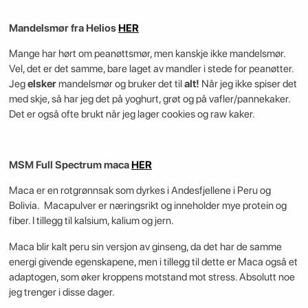
Mandelsmør fra Helios
HER
Mange har hørt om peanøttsmør, men kanskje ikke mandelsmør.
Vel, det er det samme, bare laget av mandler i stede for peanøtter.
Jeg
elsker
mandelsmør og bruker det til
alt!
Når jeg ikke spiser det
med skje, så har jeg det på yoghurt, grøt og på vafler/pannekaker.
Det er også ofte brukt når jeg lager cookies og raw kaker.
MSM Full Spectrum maca
HER
Maca er en rotgrønnsak som dyrkes i Andesfjellene i Peru og
Bolivia. Macapulver er næringsrikt og inneholder mye protein og
fiber. I tillegg til kalsium, kalium og jern.
Maca blir kalt peru sin versjon av ginseng, da det har de samme
energi givende egenskapene, men i tillegg til dette er Maca også et
adaptogen, som øker kroppens motstand mot stress. Absolutt noe
jeg trenger i disse dager.