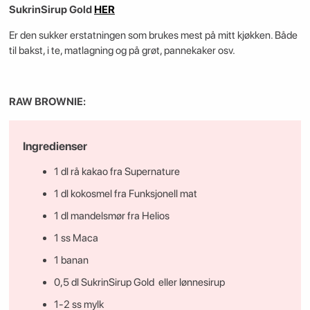
SukrinSirup Gold
HER
Er den sukker erstatningen som brukes mest på mitt kjøkken. Både
til bakst, i te, matlagning og på grøt, pannekaker osv.
RAW BROWNIE:
Ingredienser
1 dl rå kakao fra Supernature
1 dl kokosmel fra Funksjonell mat
1 dl mandelsmør fra Helios
1 ss Maca
1 banan
0,5 dl SukrinSirup Gold eller lønnesirup
1-2 ss mylk