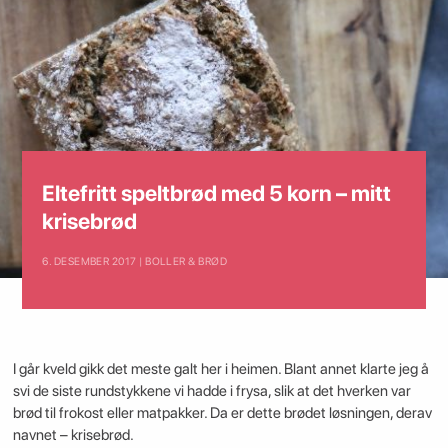
Eltefritt speltbrød med 5 korn – mitt
krisebrød
6. DESEMBER 2017 | BOLLER & BRØD
I går kveld gikk det meste galt her i heimen. Blant annet klarte jeg å
svi de siste rundstykkene vi hadde i frysa, slik at det hverken var
brød til frokost eller matpakker. Da er dette brødet løsningen, derav
navnet – krisebrød.