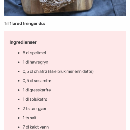
Til 1 brød trenger du:
Ingredienser
5 dl speltmel
1 dl havregryn
0,5 dl chiafrø (ikke bruk mer enn dette)
0,5 dl sesamfrø
1 dl gresskarfrø
1 dl solsikefrø
2 ts tørr gjær
1 ts salt
7 dl kaldt vann