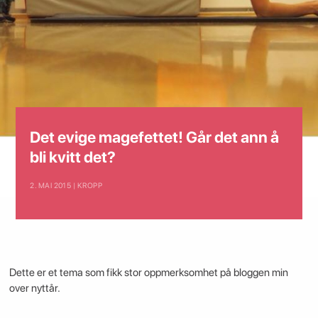
Det evige magefettet! Går det ann å
bli kvitt det?
2. MAI 2015 | KROPP
Dette er et tema som fikk stor oppmerksomhet på bloggen min
over nyttår.