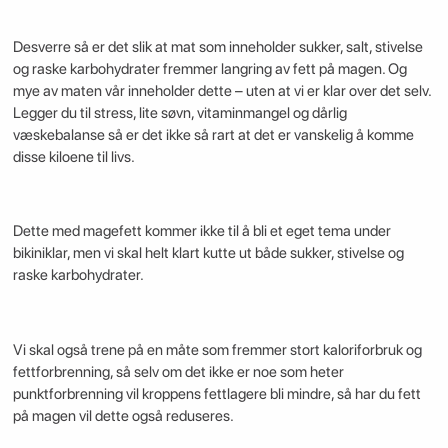
Desverre så er det slik at mat som inneholder sukker, salt, stivelse
og raske karbohydrater fremmer langring av fett på magen. Og
mye av maten vår inneholder dette – uten at vi er klar over det selv.
Legger du til stress, lite søvn, vitaminmangel og dårlig
væskebalanse så er det ikke så rart at det er vanskelig å komme
disse kiloene til livs.
Dette med magefett kommer ikke til å bli et eget tema under
bikiniklar, men vi skal helt klart kutte ut både sukker, stivelse og
raske karbohydrater.
Vi skal også trene på en måte som fremmer stort kaloriforbruk og
fettforbrenning, så selv om det ikke er noe som heter
punktforbrenning vil kroppens fettlagere bli mindre, så har du fett
på magen vil dette også reduseres.