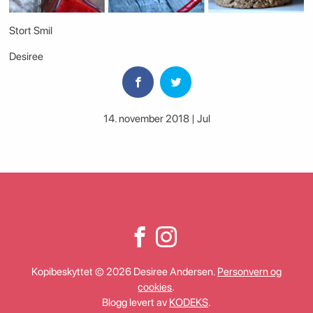
Stort Smil
Desiree
14. november 2018 | Jul
Kopibeskyttet © 2026 Desiree Andersen.
Personvern og
cookies
.
Blogg levert av
KODEKS
.