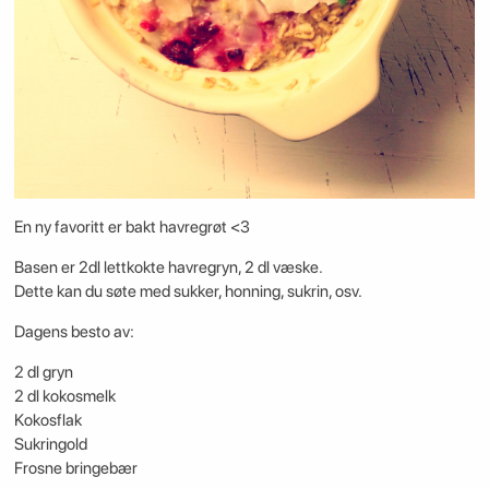
En ny favoritt er bakt havregrøt <3
Basen er 2dl lettkokte havregryn, 2 dl væske.
Dette kan du søte med sukker, honning, sukrin, osv.
Dagens besto av:
2 dl gryn
2 dl kokosmelk
Kokosflak
Sukringold
Frosne bringebær