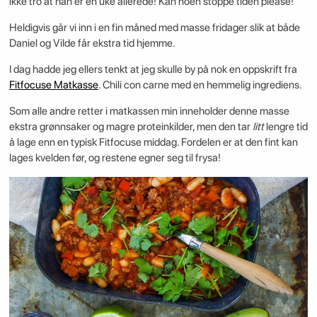
ikke tro at han er en uke allerede! Kan noen stoppe tiden please!
Heldigvis går vi inn i en fin måned med masse fridager slik at både
Daniel og Vilde får ekstra tid hjemme.
I dag hadde jeg ellers tenkt at jeg skulle by på nok en oppskrift fra
Fitfocuse Matkasse
. Chili con carne med en hemmelig ingrediens.
Som alle andre retter i matkassen min inneholder denne masse
ekstra grønnsaker og magre proteinkilder, men den tar
litt
lengre tid
å lage enn en typisk Fitfocuse middag. Fordelen er at den fint kan
lages kvelden før, og restene egner seg til frysa!