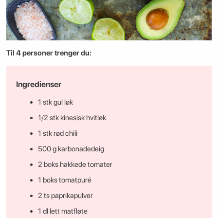
Til 4 personer trenger du:
Ingredienser
1
stk
gul løk
1/2
stk
kinesisk hvitløk
1
stk
rød chili
500
g
karbonadedeig
2
boks
hakkede tomater
1
boks
tomatpuré
2 ts paprikapulver
1
dl
lett matfløte