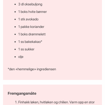
3 dl oksebuljong
1
boks
hvite bønner
1
stk
avokado
1
pakke
koriander
1
boks
drømmelett
1
ss
bakekakao*
1
ss
sukker
olje
*den «hemmelige» ingrediensen
Fremgangsmåte
Finhakk løken, hvitløken og chilien. Varm opp en stor