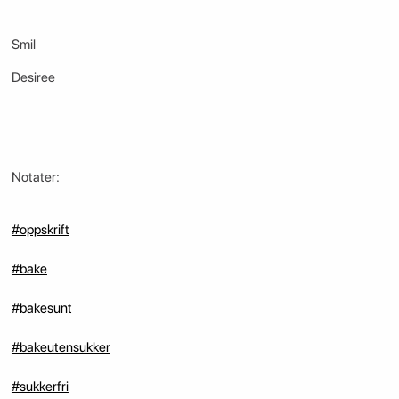
Smil
Desiree
Notater:
#oppskrift
#bake
#bakesunt
#bakeutensukker
#sukkerfri