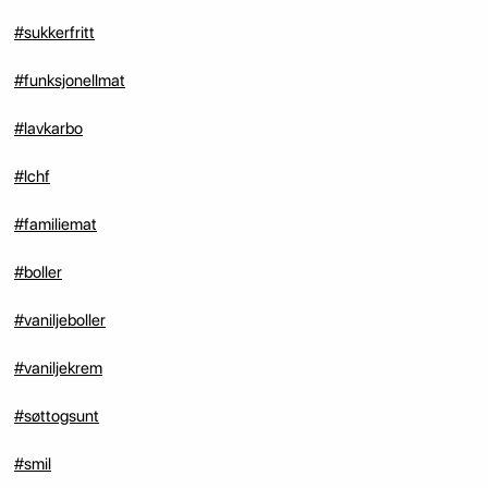
#sukkerfritt
#funksjonellmat
#lavkarbo
#lchf
#familiemat
#boller
#vaniljeboller
#vaniljekrem
#søttogsunt
#smil