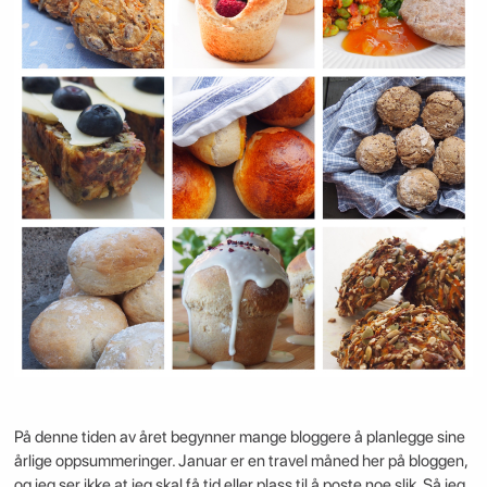
På denne tiden av året begynner mange bloggere å planlegge sine
årlige oppsummeringer. Januar er en travel måned her på bloggen,
og jeg ser ikke at jeg skal få tid eller plass til å poste noe slik. Så jeg