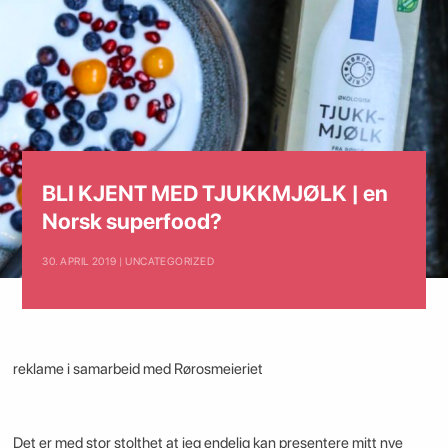
BLI KJENT MED TJUKKMJØLK | en
Norsk superfood?
30. APRIL 2019 | UNCATEGORIZED
reklame i samarbeid med Rørosmeieriet
Det er med stor stolthet at jeg endelig kan presentere mitt nye