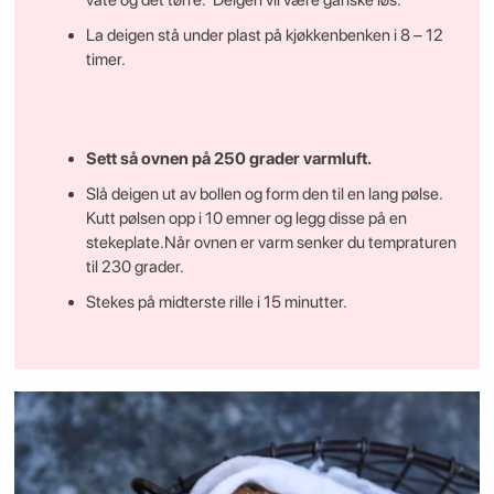
våte og det tørre. Deigen vil være ganske løs.
La deigen stå under plast på kjøkkenbenken i 8 – 12
timer.
Sett så ovnen på 250 grader varmluft.
Slå deigen ut av bollen og form den til en lang pølse.
Kutt pølsen opp i 10 emner og legg disse på en
stekeplate.Når ovnen er varm senker du tempraturen
til 230 grader.
Stekes på midterste rille i 15 minutter.