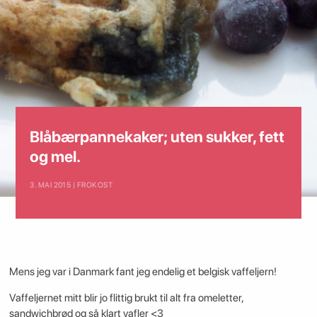
Blåbærpannekaker; uten sukker, fett
og mel.
3. MAI 2015 | FROKOST
Mens jeg var i Danmark fant jeg endelig et belgisk vaffeljern!
Vaffeljernet mitt blir jo flittig brukt til alt fra omeletter,
sandwichbrød og så klart vafler <3