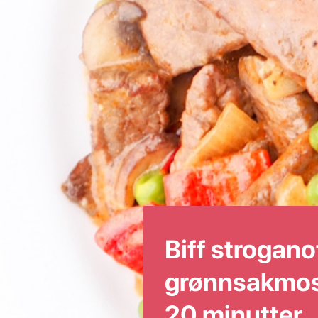
Biff strogan
grønnsakmos
20 minutter