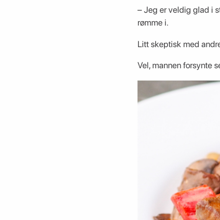
– Jeg er veldig glad i 
rømme i.
Litt skeptisk med andre
Vel, mannen forsynte se