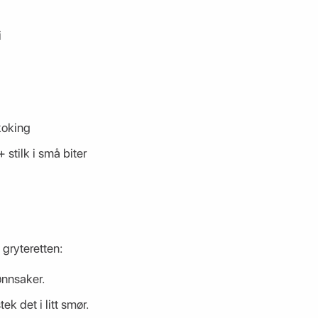
i
 koking
 stilk i små biter
gryteretten:
ønnsaker.
ek det i litt smør.