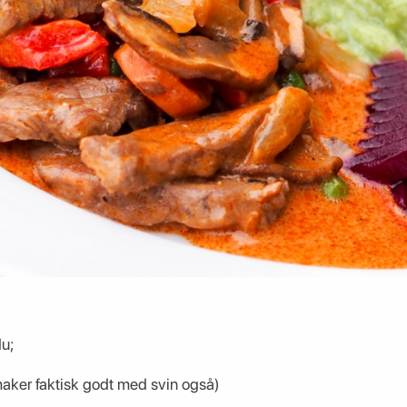
du;
maker faktisk godt med svin også)