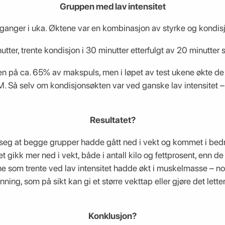
Gruppen med lav intensitet
 ganger i uka. Øktene var en kombinasjon av styrke og kondisj
tter, trente kondisjon i 30 minutter etterfulgt av 20 minutter s
n på ca. 65% av makspuls, men i løpet av test ukene økte de
. Så selv om kondisjonsøkten var ved ganske lav intensitet – 
Resultatet?
t seg at begge grupper hadde gått ned i vekt og kommet i be
et gikk mer ned i vekt, både i antall kilo og fettprosent, enn d
e som trente ved lav intensitet hadde økt i muskelmasse – no
ning, som på sikt kan gi et større vekttap eller gjøre det lett
Konklusjon?