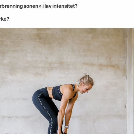
orbrenning sonen» i lav intensitet?
yrke?