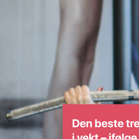
Den beste tre
i vekt – ifølg