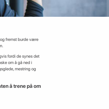
t og fremst burde være
m.
gvis fordi de synes det
ønske om å gå ned i
ngsglede, mestring og
åten å trene på om