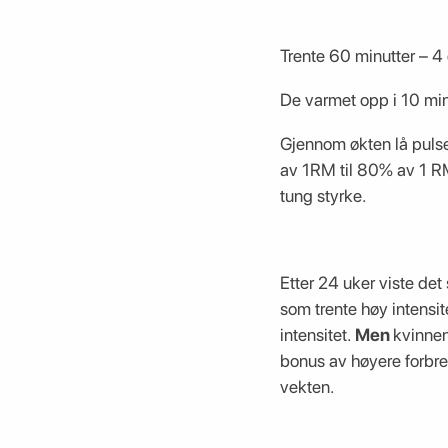
Trente 60 minutter – 4
De varmet opp i 10 minu
Gjennom økten lå pulse
av 1RM til 80% av 1 RM
tung styrke.
Etter 24 uker viste de
som trente høy intensit
intensitet.
Men
kvinnen
bonus av høyere forbren
vekten.