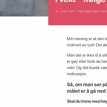
21. JUNI 2017 | TREN MED MEG VID
Min mening er at den be
motivert av lyst! Det øke
Men det er ikke til å s
er gøy eller fordi de h
vekt. Og det burde være
motivasjon.
Så, om man ser på
målet er å gå ned 
Skal du trene med høy