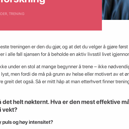
EOER
,
TRENING
ste treningen er den du gjør, og at det du velger å gjøre førs
r i alle fall sjansen for å beholde en aktiv livsstil livet igjenno
tikke under en stol at mange begynner å trene – ikke nødvendi
ar lyst, men fordi de må på grunn av helse eller motivert av et 
 greit det også. Så er mitt håp at man etterhvert finner treni
 det helt nøkternt. Hva er den mest effektive m
i vekt?
 puls og høy intensitet?