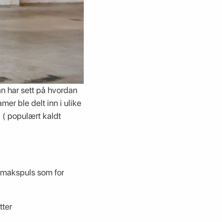
n har sett på hvordan
mer ble delt inn i ulike
 ( populært kaldt
v makspuls som for
tter