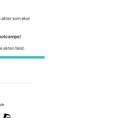
 økter som øker
 Bootcamps!
e økten først.