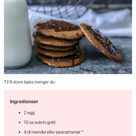
Til 6 store kjeks trenger du:
Ingredienser
2 egg
10 ss sukrin gold
4 dl mandel eller peanøttsmør *