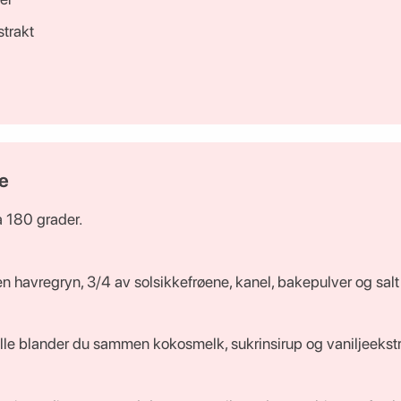
strakt
e
å 180 grader.
havregryn, 3/4 av solsikkefrøene, kanel, bakepulver og salt i
lle blander du sammen kokosmelk, sukrinsirup og vaniljeekstr