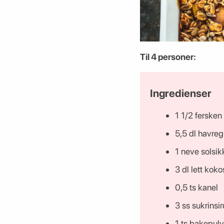
Til 4 personer:
Ingredienser
1 1/2 fersken
5,5 dl havreg
1 neve solsik
3 dl lett kok
0,5 ts kanel
3 ss sukrinsi
1 ts bakepulv