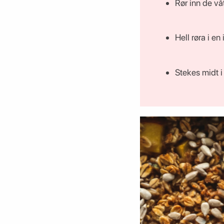
Rør inn de våt
Hell røra i e
Stekes midt i