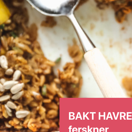
BAKT HAVRE
ferskner