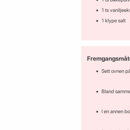
1 ts vaniljeek
1 klype salt
Fremgangsmåt
Sett ovnen p
Bland sammen 
I en annen bo