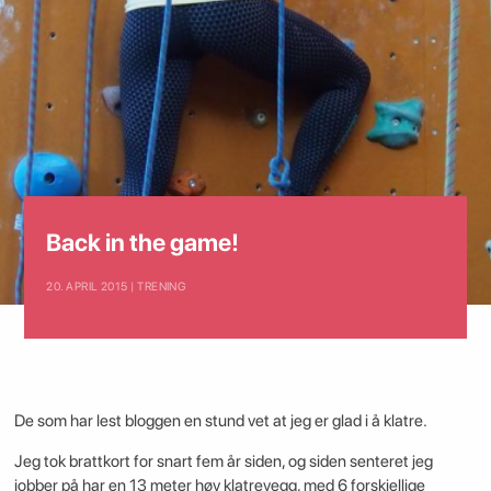
Back in the game!
20. APRIL 2015 | TRENING
De som har lest bloggen en stund vet at jeg er glad i å klatre.
Jeg tok brattkort for snart fem år siden, og siden senteret jeg
jobber på har en 13 meter høy klatrevegg, med 6 forskjellige