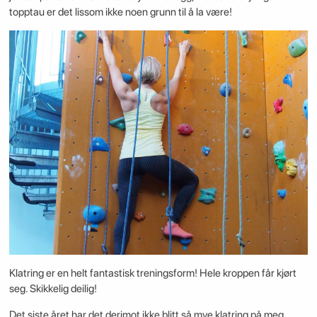
topptau er det lissom ikke noen grunn til å la være!
Klatring er en helt fantastisk treningsform! Hele kroppen får kjørt
seg. Skikkelig deilig!
Det siste året har det derimot ikke blitt så mye klatring på meg…