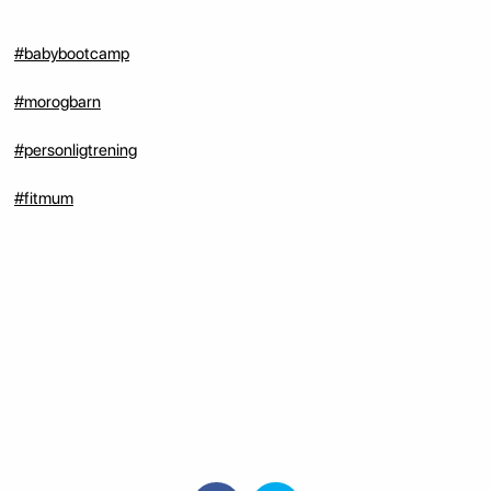
#babybootcamp
#morogbarn
#personligtrening
#fitmum