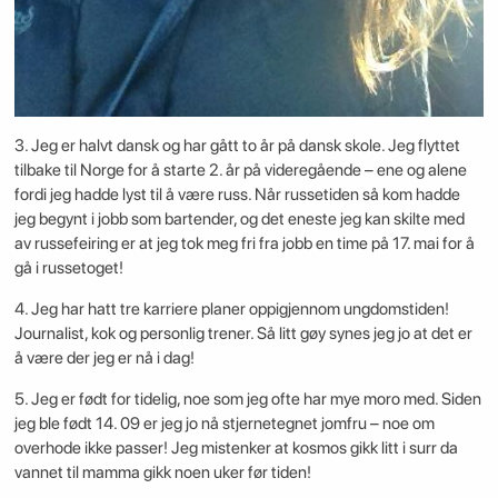
3. Jeg er halvt dansk og har gått to år på dansk skole. Jeg flyttet
tilbake til Norge for å starte 2. år på videregående – ene og alene
fordi jeg hadde lyst til å være russ. Når russetiden så kom hadde
jeg begynt i jobb som bartender, og det eneste jeg kan skilte med
av russefeiring er at jeg tok meg fri fra jobb en time på 17. mai for å
gå i russetoget!
4. Jeg har hatt tre karriere planer oppigjennom ungdomstiden!
Journalist, kok og personlig trener. Så litt gøy synes jeg jo at det er
å være der jeg er nå i dag!
5. Jeg er født for tidelig, noe som jeg ofte har mye moro med. Siden
jeg ble født 14. 09 er jeg jo nå stjernetegnet jomfru – noe om
overhode ikke passer! Jeg mistenker at kosmos gikk litt i surr da
vannet til mamma gikk noen uker før tiden!