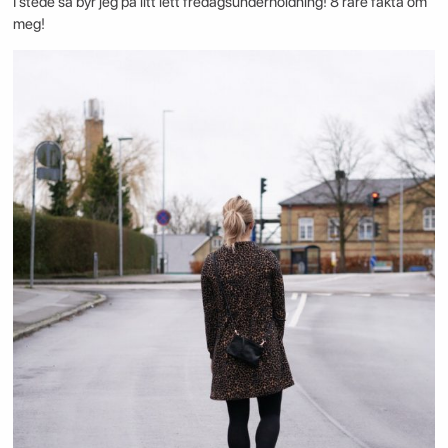
I stede så byr jeg på litt lett fredagsunderholdning! 8 rare fakta om
meg!