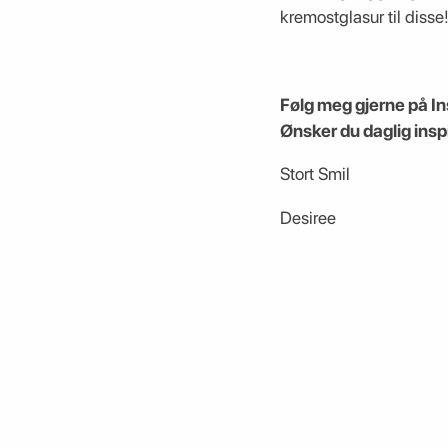
kremostglasur til diss
Følg meg gjerne på 
Ønsker du daglig inspi
Stort Smil
Desiree