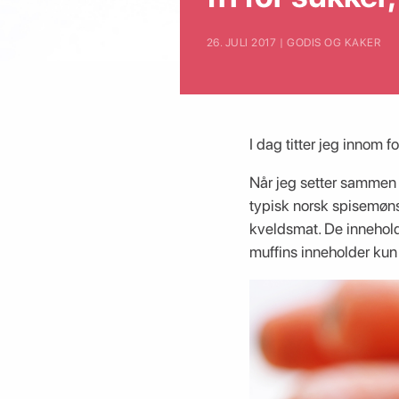
26. JULI 2017 | GODIS OG KAKER
I dag titter jeg innom
Når jeg setter sammen 
typisk norsk spisemøns
kveldsmat. De innehold
muffins inneholder kun 