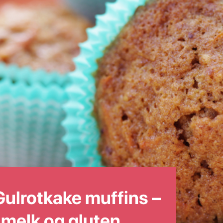
Gulrotkake muffins –
, melk og gluten