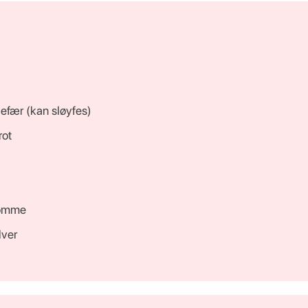
gefær (kan sløyfes)
rot
momme
lver