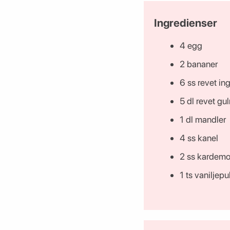
Ingredienser
4 egg
2 bananer
6 ss revet in
5 dl revet gul
1 dl mandler
4 ss kanel
2 ss karde
1 ts vaniljepu