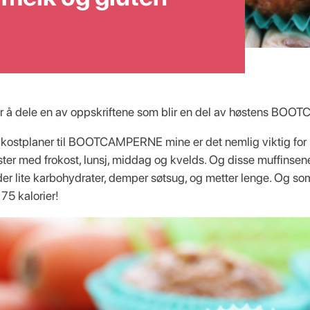
 for å dele en av oppskriftene som blir en del av høstens BOO
kostplaner til BOOTCAMPERNE mine er det nemlig viktig for 
ter med frokost, lunsj, middag og kvelds. Og disse muffinsene
er lite karbohydrater, demper søtsug, og metter lenge. Og som
75 kalorier!