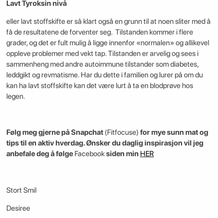
Lavt Tyroksin nivå
eller lavt stoffskifte er så klart også en grunn til at noen sliter med å
få de resultatene de forventer seg. Tilstanden kommer i flere
grader, og det er fult mulig å ligge innenfor «normalen» og allikevel
oppleve problemer med vekt tap. Tilstanden er arvelig og sees i
sammenheng med andre autoimmune tilstander som diabetes,
leddgikt og revmatisme. Har du dette i familien og lurer på om du
kan ha lavt stoffskifte kan det være lurt å ta en blodprøve hos
legen.
Følg meg gjerne på Snapchat
(Fitfocuse)
for mye sunn mat og
tips til en aktiv hverdag. Ønsker du daglig inspirasjon vil jeg
anbefale deg å følge
Facebook
siden min
HER
Stort Smil
Desiree