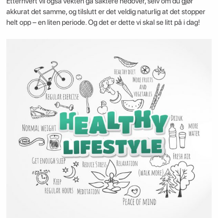
Etterhvert vil også vekten gå saktere nedover, selv om du gjør
akkurat det samme, og tilslutt er det veldig naturlig at det stopper
helt opp – en liten periode. Og det er dette vi skal se litt på i dag!