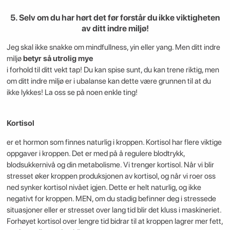
5. Selv om du har hørt det før forstår du ikke viktigheten
av ditt indre miljø!
Jeg skal ikke snakke om mindfullness, yin eller yang. Men ditt indre
miljø
betyr så utrolig mye
i forhold til ditt vekt tap! Du kan spise sunt, du kan trene riktig, men
om ditt indre miljø er i ubalanse kan dette være grunnen til at du
ikke lykkes! La oss se på noen enkle ting!
Kortisol
er et hormon som finnes naturlig i kroppen. Kortisol har flere viktige
oppgaver i kroppen. Det er med på å regulere blodtrykk,
blodsukkernivå og din metabolisme. Vi trenger kortisol. Når vi blir
stresset øker kroppen produksjonen av kortisol, og når vi roer oss
ned synker kortisol nivået igjen. Dette er helt naturlig, og ikke
negativt for kroppen. MEN, om du stadig befinner deg i stressede
situasjoner eller er stresset over lang tid blir det kluss i maskineriet.
Forhøyet kortisol over lengre tid bidrar til at kroppen lagrer mer fett,