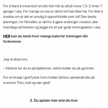
For å klare å trene bort en kilo fett må du altså trene 1,5-2 timer 7
ganger i uka. For mange av oss er dette tid man ikke har. For ikke å
snakke om at det er umulig å opprettholde over tid! Den beste
løsningen, for flertallet, er derfor å gjøre endringer i kosten, øke
hverdags aktiviteten og legge inn et par gode treningsøkter i uka.
HER
kan du teste hvor mange kalorier treningen din
forbrenner.
Jeg vil skyte inn:
– Kiloene tar du av på kjøkkenet, vekta holder du på gymmet.
For en kropp i god fysisk form holder lettere uønskede kilo på
avstand. Tren, trall og vær glad!
3. Du spiser mer enn du tror.