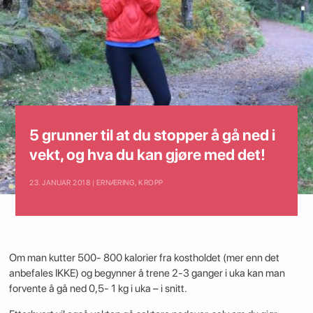
5 grunner til at du stopper å gå ned i
vekt, og hva du kan gjøre med det!
23. JANUAR 2018 | ERNÆRING
,
KROPP
Om man kutter 500- 800 kalorier fra kostholdet (mer enn det
anbefales IKKE) og begynner å trene 2-3 ganger i uka kan man
forvente å gå ned 0,5- 1 kg i uka – i snitt.