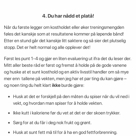
4. Du har nådd et platå!
Når du første legger om kostholdet eller øker treningsmengden
føles det kanskje som at resultatene kommer på løpende bånd!
Etter en stund går det kanskje litt saktere og så sier det plutselig
stopp. Det er helt normal og alle opplever det!
Først les punt 1-4 og gjør en liten evaluering ut ifra det du leser der.
Mitt aller beste råd er først og fremst å holde på de gode vanene
og huske at et sunt kosthold og en aktiv livsstil handler om så mye
mer enn tallene på vekten, men jeg har et par ting du kan gjøre –
og noen ting du helt klart
ikke
burde gjøre:
Husk at det er forskjell på den måten du spiser når du vil ned i
vekt, og hvordan man spiser for å holde vekten.
Ikke kutt i kaloriene før du vet at det er der skoen trykker.
Sørg for at du får i deg nok frukt og grønt.
Husk at sunt fett må til for å ha en god fettforbrenning.