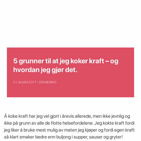
5 grunner til at jeg koker kraft – og
hvordan jeg gjør det.
21. MARS 2017 | ERNÆRING
Å koke kraft har jeg vel gjort i årevis allerede, men ikke jevnlig og
ikke på grunn av alle de flotte helsefordelene. Jeg kokte kraft fordi
jeg liker å bruke mest mulig av maten jeg kjøper og fordi egen kraft
så klart smaker bedre enn buljong i supper, sauser og gryter!