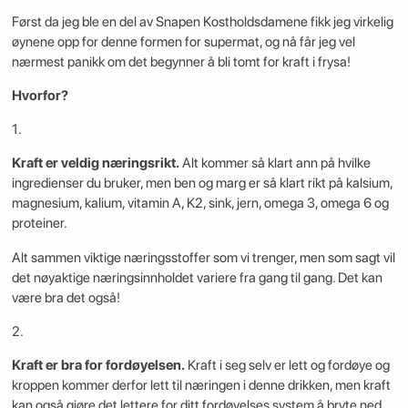
Først da jeg ble en del av Snapen Kostholdsdamene fikk jeg virkelig
øynene opp for denne formen for supermat, og nå får jeg vel
nærmest panikk om det begynner å bli tomt for kraft i frysa!
Hvorfor?
1.
Kraft er veldig næringsrikt.
Alt kommer så klart ann på hvilke
ingredienser du bruker, men ben og marg er så klart rikt på kalsium,
magnesium, kalium, vitamin A, K2, sink, jern, omega 3, omega 6 og
proteiner.
Alt sammen viktige næringsstoffer som vi trenger, men som sagt vil
det nøyaktige næringsinnholdet variere fra gang til gang. Det kan
være bra det også!
2.
Kraft er bra for fordøyelsen.
Kraft i seg selv er lett og fordøye og
kroppen kommer derfor lett til næringen i denne drikken, men kraft
kan også gjøre det lettere for ditt fordøyelses system å bryte ned