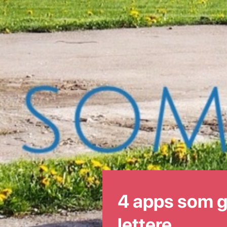
4 apps som g
lettere.