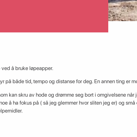
e ved å bruke løpeapper.
yr på både tid, tempo og distanse for deg. En annen ting er m
 som kan skru av hode og drømme seg bort i omgivelsene når je
noe å ha fokus på ( så jeg glemmer hvor sliten jeg er) og små
lpemidler.