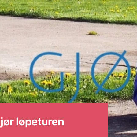
jør løpeturen