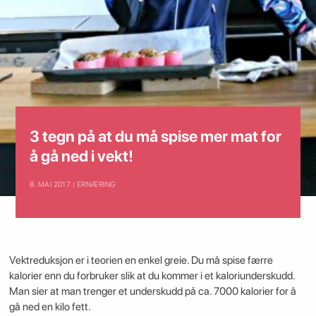
3 tegn på at du må spise mer mat for
å gå ned i vekt!
8. MAI 2017 | ERNÆRING
Vektreduksjon er i teorien en enkel greie. Du må spise færre
kalorier enn du forbruker slik at du kommer i et kaloriunderskudd.
Man sier at man trenger et underskudd på ca. 7000 kalorier for å
gå ned en kilo fett.