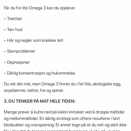
Får du for lite Omega 3 kan du oppleve:
– Trøtthet
– Tørr hud
– Hår og negler som knekker lett
– Søvnproblemer
– Depresjoner
– Dårlig konsentrasjon og hukommelse
Du vet det nok, men Omega 3 finner du i fet fisk, økologiske egg,
soyabønner, nøtter, frø og spinat.
3. DU TENKER PÅ MAT HELE TIDEN:
Mange prøver å kutte ned på kalori inntaket ved å droppe måltider
og mellommåltider. En dårlig strategi som oftere resulterer i lavt
blodsukker og overspisning. Et annet tegn på at du rett og slett ikke