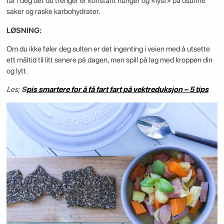
får i deg det du trenger er konstant hunger og «lyst» på usunne
saker og raske karbohydrater.
LØSNING:
Om du ikke føler deg sulten er det ingenting i veien med å utsette
ett måltid til litt senere på dagen, men spill på lag med kroppen din
og lytt.
Les;
S
pis smartere for å få fart fart på vektreduksjon – 5 tips