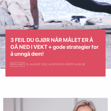
3 FEIL DU GJØR NÅR MÅLET ER Å
GÅ NED I VEKT + gode strategier for
å unngå dem!
REKLAME
15. AUGUST 2022 | KOSTHOLD, KROPP & HELSE