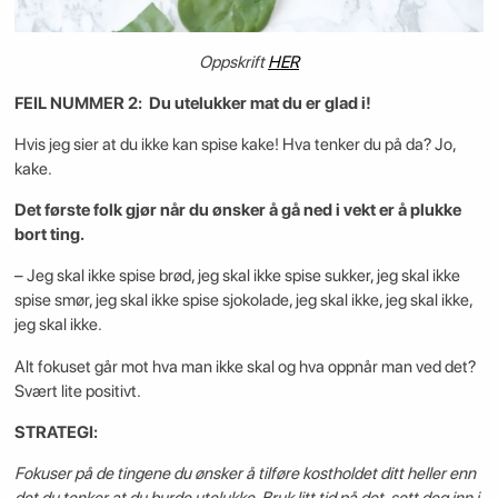
Oppskrift
HER
FEIL NUMMER 2: Du utelukker mat du er glad i!
Hvis jeg sier at du ikke kan spise kake! Hva tenker du på da? Jo,
kake.
Det første folk gjør når du ønsker å gå ned i vekt er å plukke
bort ting.
– Jeg skal ikke spise brød, jeg skal ikke spise sukker, jeg skal ikke
spise smør, jeg skal ikke spise sjokolade, jeg skal ikke, jeg skal ikke,
jeg skal ikke.
Alt fokuset går mot hva man ikke skal og hva oppnår man ved det?
Svært lite positivt.
STRATEGI:
Fokuser på de tingene du ønsker å tilføre kostholdet ditt heller enn
det du tenker at du burde utelukke. Bruk litt tid på det, sett deg inn i