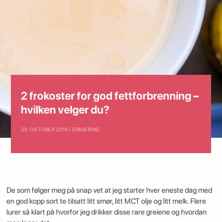
2 frokoster for god fettforbrenning –
hvilken velger du?
30. OKTOBER 2016 | ERNÆRING
De som følger meg på snap vet at jeg starter hver eneste dag med
en god kopp sort te tilsatt litt smør, litt MCT olje og litt melk. Flere
lurer så klart på hvorfor jeg drikker disse rare greiene og hvordan