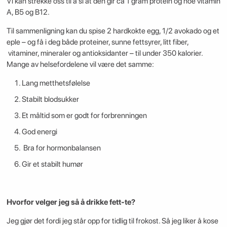
Vi kan strekke oss til å si at den gir ca 1 gram protein og noe vitamin
A, B5 og B12.
Til sammenligning kan du spise 2 hardkokte egg, 1/2 avokado og et
eple – og få i deg både proteiner, sunne fettsyrer, litt fiber,
vitaminer, mineraler og antioksidanter – til under 350 kalorier.
Mange av helsefordelene vil være det samme:
Lang metthetsfølelse
Stabilt blodsukker
Et måltid som er godt for forbrenningen
God energi
Bra for hormonbalansen
Gir et stabilt humør
Hvorfor velger jeg så å drikke fett-te?
Jeg gjør det fordi jeg står opp for tidlig til frokost. Så jeg liker å kose