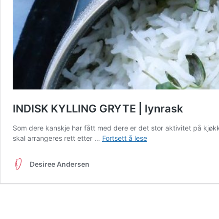
INDISK KYLLING GRYTE | lynrask
Som dere kanskje har fått med dere er det stor aktivitet på kj
INDISK
skal arrangeres rett etter …
Fortsett å lese
KYLLING
GRYTE
Desiree Andersen
|
lynrask